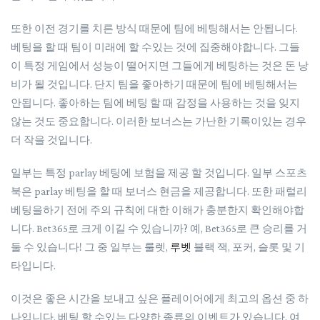
또한 이전 경기를 치른 방식 때문에 팀에 베팅해서는 안됩니다.
베팅을 할 때 팀이 미래에 할 수있는 것에 집중해야합니다. 그들
이 특정 게임에서 성능이 떨어지면 그들에게 베팅하는 것은 돈 낭
비가 될 것입니다. 단지 팀을 좋아하기 때문에 팀에 베팅해서는
안됩니다. 좋아하는 팀에 베팅 할 때 감정을 사용하는 것을 잊지
않는 것도 중요합니다. 이러한 보너스는 가난한 기록이있는 경우
더 작을 것입니다.
일부는 특정 parlay 베팅에 보험을 제공 할 것입니다. 일부 스포츠
북은 parlay 베팅을 할 때 보너스 현금을 제공합니다. 또한 패럴리
베팅을하기 전에 주의 규칙에 대한 이해가 충분한지 확인해야합
니다. Bet365로 크게 이길 수 있습니까? 예, Bet365로 큰 승리를 거
둘 수 있습니다! 그 중 일부는 룰렛,
루벳
블랙 잭, 포커, 슬롯 및 기
타입니다.
이것은 좋은 시간을 보내고 싶은 플레이어에게 최고의 옵션 중 하
나입니다. 베팅 할 수있는 다양한 종류의 이벤트가 있습니다. 여