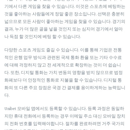
기에서 다른 게임을 찾을 수 있습니다. 이것은 스포츠에 베팅하는
것을 좋아하는 사람들에게 정말 좋은 장소입니다. 선택은 충분히
넓으므로 모든 사람이 좋아하는 게임을 찾을 수 있습니다. 경기의
결과, 누가 더 많은 골을 넣을 것인지 또는 심지어 경기에서 얼마
나 득점 할 것인지에 베팅 할 수 있습니다.
다양한 스포츠 게임도 즐길 수 있습니다. 이를 통해 기업은 전통
적인 은행 업무 방식과 관련된 국제 통화 환율 또는 기타 수수료
에 대해 걱정하지 않고 전 세계적으로 확장하는 것이 더 쉽습니
다. 또한, 디지털 통화는 가치 변동의 영향을 받지 않으므로 법정
화폐보다 더 안정적인 통화로 지불을 할 수 있습니다. 디지털 통
화의 또 다른 주요 장점은 국경 간 결제를 용이하게하는 능력입니
다.
Unibet 모바일 앱에서도 등록할 수 있습니다. 등록 과정은 동일하
지만 휴대 전화에서 등록하는 경우 이메일 주소 대신 모바일 장치
의 전화 번호를 입력해야합니다. 절차를 완료하려면 거주 국가의