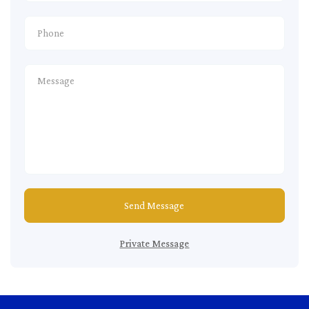
Send Message
Private Message