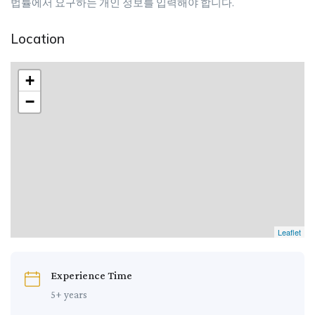
법률에서 요구하는 개인 정보를 입력해야 합니다.
Location
+
−
Leaflet
Experience Time
5+ years